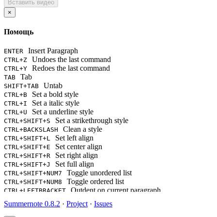
Вставить видео
×
Помощь
Insert Paragraph
ENTER
Undoes the last command
CTRL+Z
Redoes the last command
CTRL+Y
Tab
TAB
Untab
SHIFT+TAB
Set a bold style
CTRL+B
Set a italic style
CTRL+I
Set a underline style
CTRL+U
Set a strikethrough style
CTRL+SHIFT+S
Clean a style
CTRL+BACKSLASH
Set left align
CTRL+SHIFT+L
Set center align
CTRL+SHIFT+E
Set right align
CTRL+SHIFT+R
Set full align
CTRL+SHIFT+J
Toggle unordered list
CTRL+SHIFT+NUM7
Toggle ordered list
CTRL+SHIFT+NUM8
Outdent on current paragraph
CTRL+LEFTBRACKET
Indent on current paragraph
CTRL+RIGHTBRACKET
Summernote 0.8.2
·
Project
·
Issues
Change current block's format as a paragraph(P tag)
CTRL+NUM0
Change current block's format as H1
CTRL+NUM1