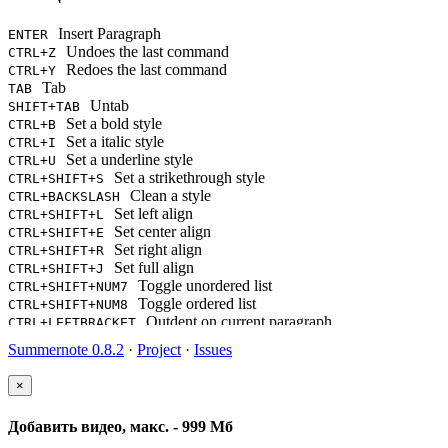
Insert Paragraph
ENTER
Undoes the last command
CTRL+Z
Redoes the last command
CTRL+Y
Tab
TAB
Untab
SHIFT+TAB
Set a bold style
CTRL+B
Set a italic style
CTRL+I
Set a underline style
CTRL+U
Set a strikethrough style
CTRL+SHIFT+S
Clean a style
CTRL+BACKSLASH
Set left align
CTRL+SHIFT+L
Set center align
CTRL+SHIFT+E
Set right align
CTRL+SHIFT+R
Set full align
CTRL+SHIFT+J
Toggle unordered list
CTRL+SHIFT+NUM7
Toggle ordered list
CTRL+SHIFT+NUM8
Outdent on current paragraph
CTRL+LEFTBRACKET
Indent on current paragraph
CTRL+RIGHTBRACKET
Summernote 0.8.2
·
Project
·
Issues
Change current block's format as a paragraph(P tag)
CTRL+NUM0
Change current block's format as H1
CTRL+NUM1
×
Change current block's format as H2
CTRL+NUM2
Change current block's format as H3
CTRL+NUM3
Добавить видео, макс. - 999 Мб
Change current block's format as H4
CTRL+NUM4
Change current block's format as H5