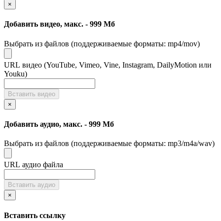
×
Change current block's format as H2
CTRL+NUM2
Change current block's format as H3
CTRL+NUM3
Добавить видео, макс. - 999 Мб
Change current block's format as H4
CTRL+NUM4
Change current block's format as H5
CTRL+NUM5
Выбрать из файлов (поддерживаемые форматы: mp4/mov)
Change current block's format as H6
CTRL+NUM6
Insert horizontal rule
CTRL+ENTER
Show Link Dialog
CTRL+K
URL видео (YouTube, Vimeo, Vine, Instagram, DailyMotion или
Youku)
Вставить видео
×
Добавить аудио, макс. - 999 Мб
Выбрать из файлов (поддерживаемые форматы: mp3/m4a/wav)
URL аудио файла
Вставить аудио
×
Вставить ссылку